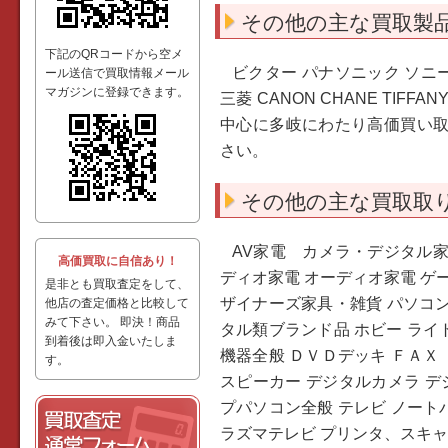
その他の主な買取製
下記のQRコードから空メ
ビクター パナソニック ソニー
ール送信で買取情報メール
マガジンに登録できます。
三菱 CANON CHANE TI
中心に多岐にわたり高価買い
さい。
その他の主な買取取
AV家電 カメラ・デジタル家
高価買取に自信あり！
ディオ家電 オーディオ家電 ゲー
是非とも買取査定をして、
ザイナーズ家具・雑貨 パソコ
他店の査定価格と比較して
みて下さい。 即決！商品
タル類ブランド品 ホビー ライ
到着後は即入金いたしま
機器全般 ＤＶＤデッキ ＦＡＸ
す。
スピーカー デジタルカメラ デ
プパソコン全般 テレビ ノート
ラズマテレビ プリンタ、スキャ